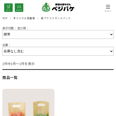
TOP
オリジナル防曇袋
紙プラススタンドパック
表示切替：
並び順：
在庫：
1件中1件～1件を表示
商品一覧