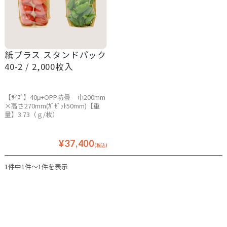
紙プラス スタンドパック
40-2 / 2,000枚入
【ｻｲｽﾞ】40μ+OPP防曇 巾200mm
×高さ270mm(ｶﾞｾﾞｯﾄ50mm)【重
量】3.73（ｇ/枚）
¥37,400
(税込)
1件中1件～1件を表示