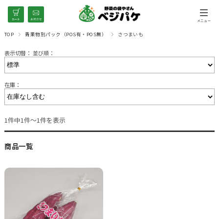
TOP
青果物別パック（POS有・POS無）
さつまいも
表示切替：
並び順：
在庫：
1件中1件～1件を表示
商品一覧