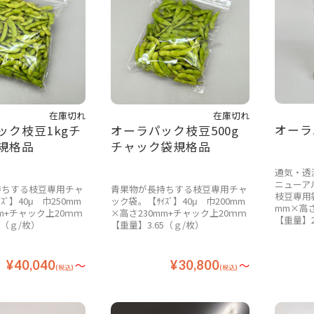
在庫切れ
在庫切れ
オーラ
ック枝豆1kgチ
オーラパック枝豆500g
規格品
チャック袋規格品
通気・透
ニューア
持ちする枝豆専用チャ
青果物が長持ちする枝豆専用チャ
枝豆専用袋
ｽﾞ】40μ 巾250mm
ック袋。【ｻｲｽﾞ】40μ 巾200mm
mm×高さ
m+チャック上20ｍｍ
×高さ230mm+チャック上20ｍｍ
【重量】2
0（ｇ/枚）
【重量】3.65（ｇ/枚）
¥40,040
～
¥30,800
～
(税込)
(税込)