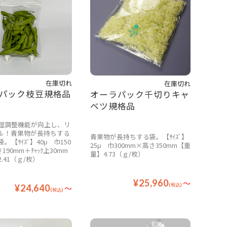
在庫切れ
在庫切れ
パック枝豆規格品
オーラパック千切りキャ
ベツ規格品
湿調整機能が向上し、リ
ル！青果物が長持ちする
青果物が長持ちする袋。【ｻｲｽﾞ】
。【ｻｲｽﾞ】40μ 巾150
25μ 巾300mm×高さ350mm【重
190mm＋ﾁｬｯｸ上30mm
量】4.73（ｇ/枚）
.41（ｇ/枚）
¥25,960
～
(税込)
¥24,640
～
(税込)