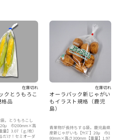
在庫切れ
在庫切れ
ックとうもろこ
オーラパック新じゃがい
規格品
もイラスト規格（鹿児
島）
能袋。とうもろこし
】20μ 巾200mm×高
青果物が長持ちする袋。鹿児島県
【重量】3.07（ｇ/枚）
産新じゃがいも【ｻｲｽﾞ】20μ 巾1
るだけ！
セミオーダ
80mm×高さ300mm【重量】1.97