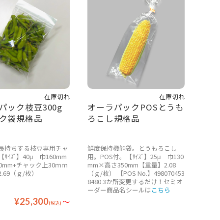
在庫切れ
在庫切れ
パック枝豆300g
オーラパックPOSとうも
ク袋規格品
ろこし規格品
長持ちする枝豆専用チャ
鮮度保持機能袋。とうもろこし
ｻｲｽﾞ】40μ 巾160mm
用。POS付。【ｻｲｽﾞ】25μ 巾130
0mm+チャック上30ｍｍ
mm×高さ350mm【重量】2.08
.69（ｇ/枚）
（ｇ/枚） 【POS No.】498070453
8480 3か所変更するだけ！
セミオ
ーダー商品名シールは
こちら
¥25,300
～
(税込)