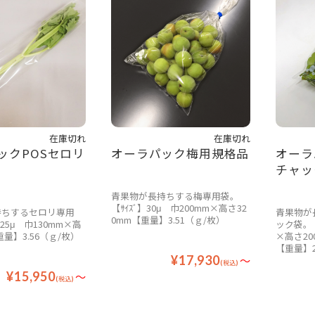
在庫切れ
在庫切れ
ックPOSセロリ
オーラパック梅用規格品
オーラ
チャッ
青果物が長持ちする梅専用袋。
【ｻｲｽﾞ】30μ 巾200mm×高さ32
持ちするセロリ専用
青果物が
0mm【重量】3.51（ｇ/枚）
】25μ 巾130mm×高
ック袋。【
重量】3.56（ｇ/枚）
×高さ20
【重量】2
¥17,930
～
(税込)
¥15,950
～
(税込)