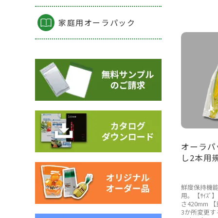
家庭用オーラパック
オーラパ
し2本用
鮮度保持機
用。【ｻｲｽﾞ
さ420mm 
3か所変更す