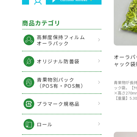
商品カテゴリ
高鮮度保持フィルム
オーラパック
オーラパ
オリジナル防曇袋
ャック袋
青果物別パック
青果物が長
（POS有・POS無）
ック袋。【ｻｲ
×高さ270m
【重量】5.3
プラマーク規格品
ロール