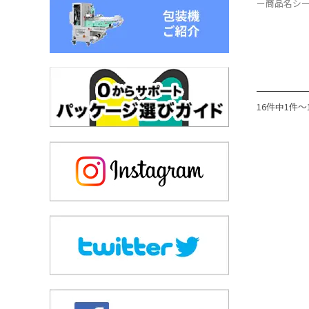
ー商品名シ
16件中1件～