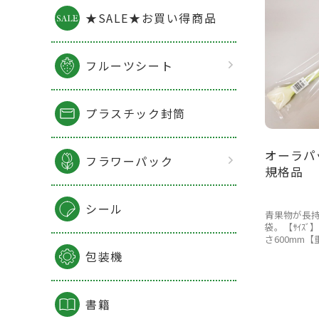
★SALE★お買い得商品
フルーツシート
プラスチック封筒
オーラパ
フラワーパック
規格品
シール
青果物が長
袋。【ｻｲｽﾞ
さ600mm【
包装機
書籍