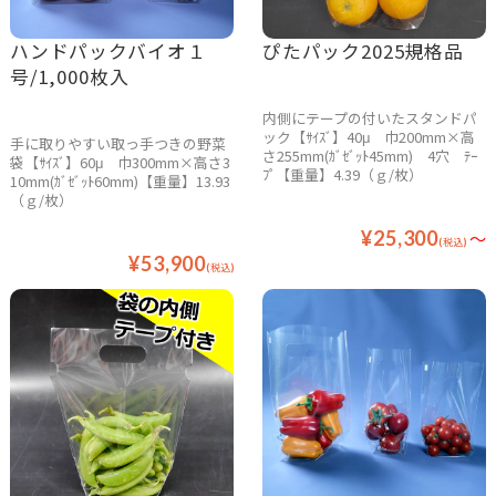
ハンドパックバイオ１
ぴたパック2025規格品
号/1,000枚入
内側にテープの付いたスタンドパ
ック【ｻｲｽﾞ】40μ 巾200mm×高
手に取りやすい取っ手つきの野菜
さ255mm(ｶﾞｾﾞｯﾄ45mm) 4穴 ﾃｰ
袋【ｻｲｽﾞ】60μ 巾300mm×高さ3
ﾌﾟ【重量】4.39（ｇ/枚）
10mm(ｶﾞｾﾞｯﾄ60mm)【重量】13.93
（ｇ/枚）
¥25,300
～
(税込)
¥53,900
(税込)