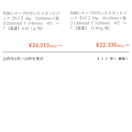
内側にテープの付いたスタンドパ
内側にテープの付いたスタンドパ
ック【ｻｲｽﾞ】50μ 巾130mm×高
ック【ｻｲｽﾞ】40μ 巾200mm×高
さ130mm(ｶﾞｾﾞｯﾄ30mm) 4穴 ﾃｰ
さ255mm(ｶﾞｾﾞｯﾄ45mm) 4穴 ﾃｰ
ﾌﾟ【重量】（1.90ｇ/枚）
ﾌﾟ【重量】4.39（ｇ/枚）
¥22,330
～
¥26,510
～
(税込)
(税込)
22件中1件～10件を表示
1
2
3
次へ
最後へ