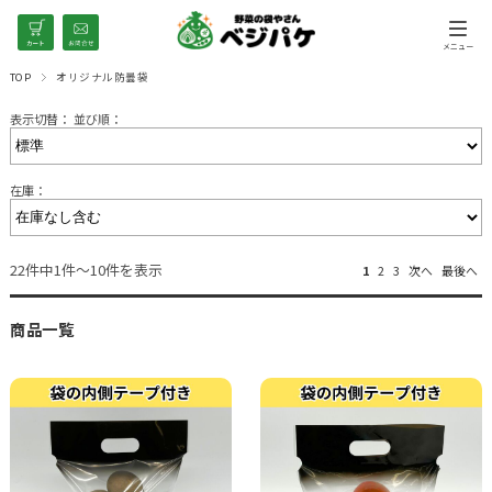
TOP
オリジナル防曇袋
表示切替：
並び順：
在庫：
22件中1件～10件を表示
1
2
3
次へ
最後へ
商品一覧