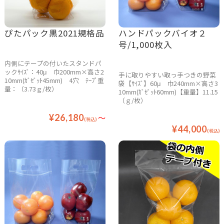
ぴたパック黒2021規格品
ハンドパックバイオ２
号/1,000枚入
内側にテープの付いたスタンドパ
ックｻｲｽﾞ：40μ 巾200mm×高さ2
手に取りやすい取っ手つきの野菜
10mm(ｶﾞｾﾞｯﾄ45mm) 4穴 ﾃｰﾌﾟ重
袋【ｻｲｽﾞ】60μ 巾240mm×高さ3
量：（3.73ｇ/枚）
10mm(ｶﾞｾﾞｯﾄ60mm)【重量】11.15
（ｇ/枚）
¥26,180
～
(税込)
¥44,000
(税込)