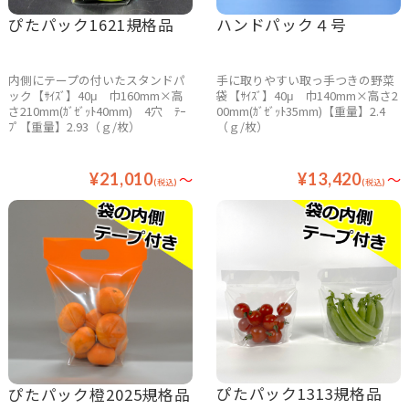
ぴたパック1621規格品
ハンドパック４号
内側にテープの付いたスタンドパ
手に取りやすい取っ手つきの野菜
ック【ｻｲｽﾞ】40μ 巾160mm×高
袋【ｻｲｽﾞ】40μ 巾140mm×高さ2
さ210mm(ｶﾞｾﾞｯﾄ40mm) 4穴 ﾃｰ
00mm(ｶﾞｾﾞｯﾄ35mm)【重量】2.4
ﾌﾟ【重量】2.93（ｇ/枚）
（ｇ/枚）
¥21,010
～
¥13,420
～
(税込)
(税込)
ぴたパック1313規格品
ぴたパック橙2025規格品