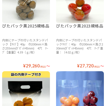
ぴたパック黒2025規格品
ぴたパック黒2023規格品
内側にテープの付いたスタンドパ
内側にテープの付いたスタンドパ
ック【ｻｲｽﾞ】40μ 巾200mm×高
ックｻｲｽﾞ：40μ 巾200mm×高さ2
さ255mm(ｶﾞｾﾞｯﾄ45mm) 4穴 ﾃｰ
30mm(ｶﾞｾﾞｯﾄ45mm) 4穴 ﾃｰﾌﾟ重
ﾌﾟ【重量】4.39（ｇ/枚）
量：（4.02ｇ/枚）
¥29,260
～
¥27,720
～
(税込)
(税込)