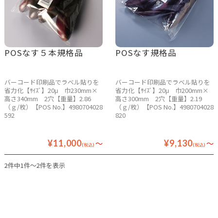
POSなす５本規格品
POSなす規格品
バーコード印刷品でラベル貼りを
バーコード印刷品でラベル貼りを
省力化【ｻｲｽﾞ】20μ 巾230mm×
省力化【ｻｲｽﾞ】20μ 巾200mm×
高さ340mm 2穴【重量】2.86
高さ300mm 2穴【重量】2.19
（ｇ/枚）【POS No.】4980704028
（ｇ/枚）【POS No.】4980704028
592
820
¥11,000
～
¥9,130
～
(税込)
(税込)
2件中1件～2件を表示