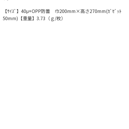
【ｻｲｽﾞ】40μ+OPP防曇 巾200mm×高さ270mm(ｶﾞｾﾞｯﾄ
50mm)【重量】3.73（ｇ/枚）