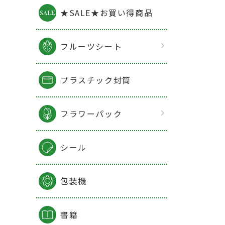
★SALE★お買い得商品
フルーツシート
プラスチック封筒
フラワーパック
シール
包装機
書籍