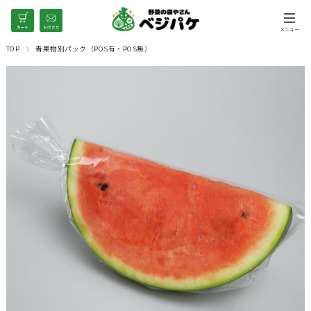
TOP
青果物別パック（POS有・POS無）