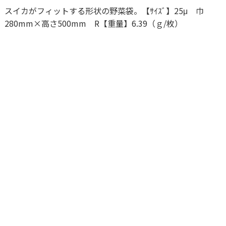
スイカがフィットする形状の野菜袋。【ｻｲｽﾞ】25μ 巾
280mm×高さ500mm R【重量】6.39（ｇ/枚）