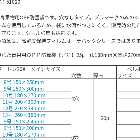
：51020
μの青果物用OPP防曇袋です。穴なしタイプ。プラマークのみの
ルムを使用しているため、袋に水滴がつきにくく、販売時の見
ら守ります。シール強度も抜群です。
の商品は、高鮮度保持フィルムオーラパックシリーズではあり
れた青果用ＯＰＰ防曇袋【ｻｲｽﾞ】25μ 巾180mm×高さ270m
ードン20# メインサイズ
ベルボ
穴数
厚み
サイズ
8号 150×250mm
9号 150×300mm
10号 180×270mm
4穴
11号 200×300mm
12号 230×340mm
13号 260×380mm
20μ
8号 150×250mm
9号 150×300mm
10号 180×270mm
0穴