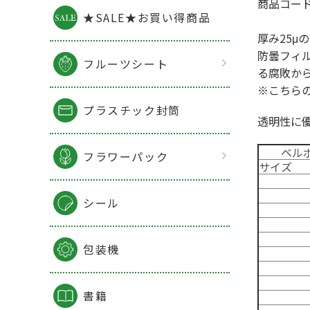
商品コード
★SALE★お買い得商品
厚み25
防曇フィ
フルーツシート
る腐敗か
※こちら
プラスチック封筒
透明性に優
ベルボ
フラワーパック
サイズ
シール
包装機
書籍