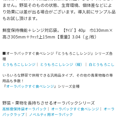
ません。野菜そのものの状態、生育環境、個体差などによ
り効果には差が出る場合がございます。導入前にサンプル品
もお試し頂けます。
鮮度保持機能＋レンジ対応袋。【ｻｲｽﾞ】40μ 巾130mm×
高さ305mm＋ﾁｬｯｸ上15mm【重量】3.04（ｇ/枚）
■オーラパックすぐ食べレンジ『とうもろこしレンジ』シリーズ各
種
とうもろこしレンジ
｜
とうもろこしレンジ（縦）
｜
白とうもろこし
いろいろな野菜で併用できる汎用品タイプ、その他の青果物毎の専
用品も多数！
『
オーラパックすぐ食べレンジ
』シリーズ全種
野菜・果物を長持ちさせるオーラパックシリーズ
高鮮度保持袋オーラパック
｜
オーラパックすぐ食べレンジ
｜
オーラ
パックラップ
｜
ノベルティ用オーラパック