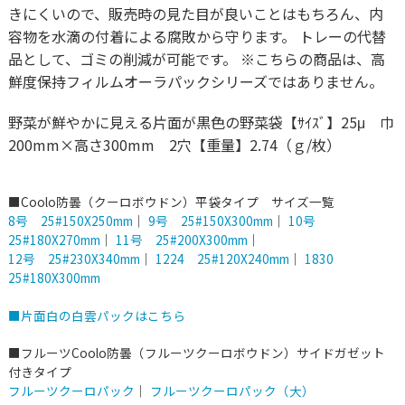
きにくいので、販売時の見た目が良いことはもちろん、内
容物を水滴の付着による腐敗から守ります。 トレーの代替
品として、ゴミの削減が可能です。 ※こちらの商品は、高
鮮度保持フィルムオーラパックシリーズではありません。
野菜が鮮やかに見える片面が黒色の野菜袋【ｻｲｽﾞ】25μ 巾
200mm×高さ300mm 2穴【重量】2.74（ｇ/枚）
■Coolo防曇（クーロボウドン）平袋タイプ サイズ一覧
8号 25#150X250mm
｜
9号 25#150X300mm
｜
10号
25#180X270mm
｜
11号 25#200X300mm
｜
12号 25#230X340mm
｜
1224 25#120X240mm
｜
1830
25#180X300mm
■片面白の白雲パックはこちら
■フルーツCoolo防曇（フルーツクーロボウドン）サイドガゼット
付きタイプ
フルーツクーロパック
｜
フルーツクーロパック（大）