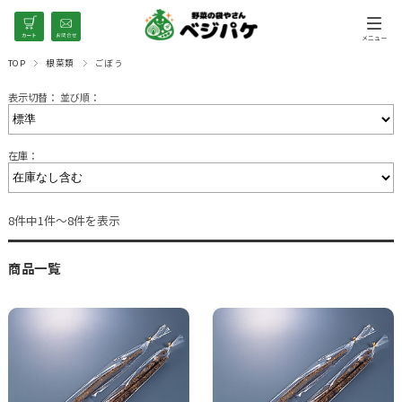
TOP
根菜類
ごぼう
表示切替：
並び順：
在庫：
8件中1件～8件を表示
商品一覧