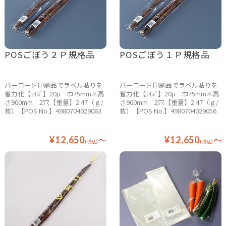
POSごぼう２Ｐ規格品
POSごぼう１Ｐ規格品
バーコード印刷品でラベル貼りを
バーコード印刷品でラベル貼りを
省力化【ｻｲｽﾞ】20μ 巾75mm×高
省力化【ｻｲｽﾞ】20μ 巾75mm×高
さ900mm 2穴【重量】2.47（ｇ/
さ900mm 2穴【重量】2.47（ｇ/
枚）【POS No.】4980704029063
枚）【POS No.】4980704029056
¥12,650
～
¥12,650
～
(税込)
(税込)