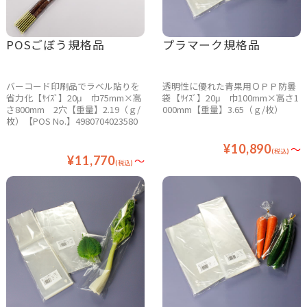
POSごぼう規格品
プラマーク規格品
バーコード印刷品でラベル貼りを
透明性に優れた青果用ＯＰＰ防曇
省力化【ｻｲｽﾞ】20μ 巾75mm×高
袋【ｻｲｽﾞ】20μ 巾100mm×高さ1
さ800mm 2穴【重量】2.19（ｇ/
000mm【重量】3.65（ｇ/枚）
枚）【POS No.】4980704023580
¥10,890
～
(税込)
¥11,770
～
(税込)