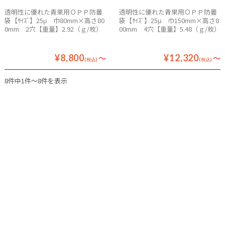
透明性に優れた青果用ＯＰＰ防曇
透明性に優れた青果用ＯＰＰ防曇
袋【ｻｲｽﾞ】25μ 巾80mm×高さ80
袋【ｻｲｽﾞ】25μ 巾150mm×高さ8
0mm 2穴【重量】2.92（ｇ/枚）
00mm 4穴【重量】5.48（ｇ/枚）
¥8,800
～
¥12,320
～
(税込)
(税込)
8件中1件～8件を表示