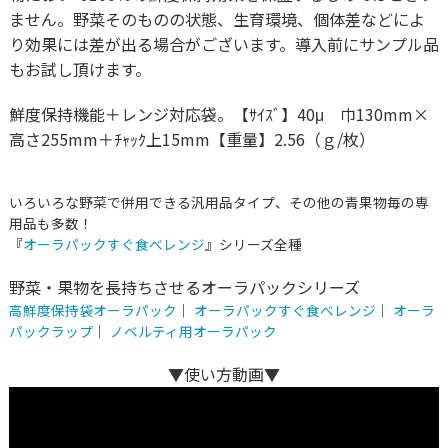
ません。野菜そのものの状態、生育環境、個体差などによ
り効果には差が出る場合がございます。導入前にサンプル品
もお試し頂けます。
鮮度保持機能＋レンジ対応袋。【ｻｲｽﾞ】40μ 巾130mm×
高さ255mm＋ﾁｬｯｸ上15mm【重量】2.56（ｇ/枚）
いろいろな野菜で併用できる汎用品タイプ、その他の青果物毎の専
用品も多数！
『
オーラパックすぐ食べレンジ
』シリーズ全種
野菜・果物を長持ちさせるオーラパックシリーズ
高鮮度保持袋オーラパック
｜
オーラパックすぐ食べレンジ
｜
オーラ
パックラップ
｜
ノベルティ用オーラパック
▼使い方動画▼