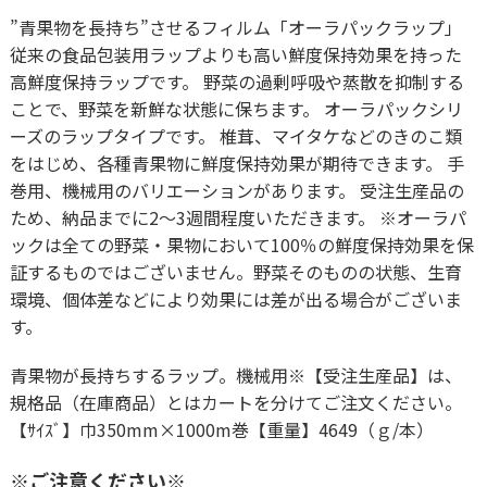
”青果物を長持ち”させるフィルム「オーラパックラップ」
従来の食品包装用ラップよりも高い鮮度保持効果を持った
高鮮度保持ラップです。 野菜の過剰呼吸や蒸散を抑制する
ことで、野菜を新鮮な状態に保ちます。 オーラパックシリ
ーズのラップタイプです。 椎茸、マイタケなどのきのこ類
をはじめ、各種青果物に鮮度保持効果が期待できます。 手
巻用、機械用のバリエーションがあります。 受注生産品の
ため、納品までに2～3週間程度いただきます。 ※オーラパ
ックは全ての野菜・果物において100％の鮮度保持効果を保
証するものではございません。野菜そのものの状態、生育
環境、個体差などにより効果には差が出る場合がございま
す。
青果物が長持ちするラップ。機械用※【受注生産品】は、
規格品（在庫商品）とはカートを分けてご注文ください。
【ｻｲｽﾞ】巾350mm×1000m巻【重量】4649（ｇ/本）
※ご注意ください※