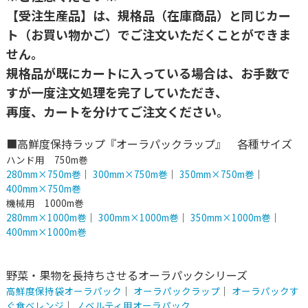
【受注生産品】は、規格品（在庫商品）と同じカー
ト（お買い物かご）でご注文いただくことができま
せん。
規格品が既にカートに入っている場合は、お手数で
すが一度注文処理を完了していただき、
再度、カートを分けてご注文ください。
■高鮮度保持ラップ『オーラパックラップ』 各種サイズ
ハンド用 750m巻
280mm×750m巻
｜
300mm×750m巻
｜
350mm×750m巻
｜
400mm×750m巻
機械用 1000m巻
280mm×1000m巻
｜
300mm×1000m巻
｜
350mm×1000m巻
｜
400mm×1000m巻
野菜・果物を長持ちさせるオーラパックシリーズ
高鮮度保持袋オーラパック
｜
オーラパックラップ
｜
オーラパックす
ぐ食べレンジ
｜
ノベルティ用オーラパック