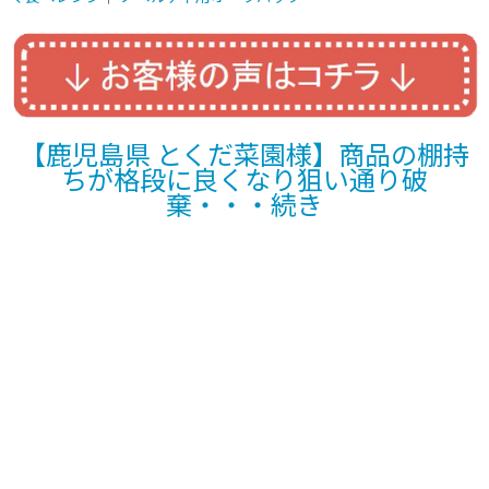
【鹿児島県 とくだ菜園様】商品の棚持
ちが格段に良くなり狙い通り破
棄・・・続き