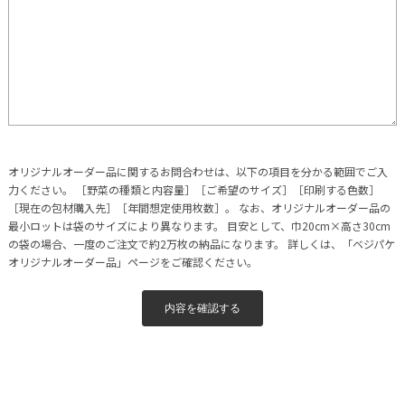
オリジナルオーダー品に関するお問合わせは、以下の項目を分かる範囲でご入
力ください。 ［野菜の種類と内容量］［ご希望のサイズ］［印刷する色数］
［現在の包材購入先］［年間想定使用枚数］。 なお、オリジナルオーダー品の
最小ロットは袋のサイズにより異なります。 目安として、巾20cm×高さ30cm
の袋の場合、一度のご注文で約2万枚の納品になります。 詳しくは、「ベジパケ
オリジナルオーダー品」ページをご確認ください。